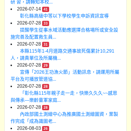
研 習，請轉知本校...
2026-07-14
41
彰化縣高級中等以下學校學生申訴資訊宣導
2026-07-28
33
提醒學生從事水域活動應選擇合格場所或安全設
施完善及配置救生員...
2026-07-28
31
本縣115年1-4月道路交通事故死傷累計10,291
人，請貴單位及所屬機...
2026-07-28
29
宣傳「2026王功漁火節」活動訊息，請運用所屬
平台及可播放管道協...
2026-07-28
28
「彰化縣115年親子走一走，快樂久久久~~感恩
與傳承—樂齡童軍家庭...
2026-07-28
28
內政部國土測繪中心為推廣國土測繪圖資，業製
作完成「成為識圖老...
2026-08-03
26