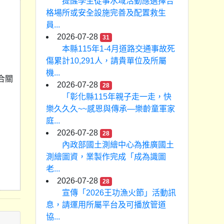
提醒學生從事水域活動應選擇合
格場所或安全設施完善及配置救生
員...
2026-07-28
31
本縣115年1-4月道路交通事故死
傷累計10,291人，請貴單位及所屬
機...
合關
2026-07-28
28
「彰化縣115年親子走一走，快
樂久久久~~感恩與傳承—樂齡童軍家
庭...
2026-07-28
28
內政部國土測繪中心為推廣國土
測繪圖資，業製作完成「成為識圖
老...
2026-07-28
28
宣傳「2026王功漁火節」活動訊
息，請運用所屬平台及可播放管道
協...