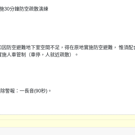
實施30分鐘防空疏散演練
如因防空避難地下室空間不足，得在原地實施防空避難， 惟須配
實施人車管制（車停，人就近疏散）。
除警報：一長音(90秒)。